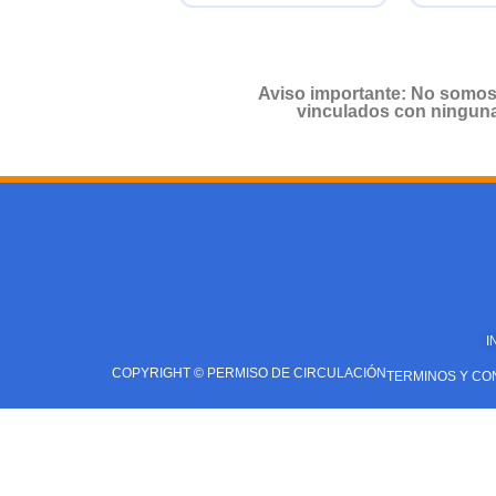
Aviso importante: No somos
vinculados con ninguna 
I
COPYRIGHT © PERMISO DE CIRCULACIÓN
TERMINOS Y CO