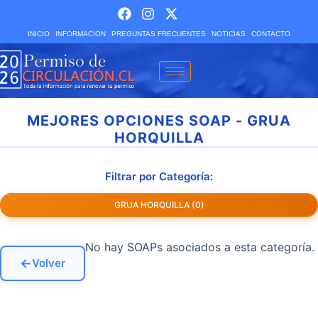
INICIO
INFORMACION
PREGUNTAS FRECUENTES
NOTICIAS
CONTACTO
MEJORES OPCIONES SOAP - GRUA
HORQUILLA
Filtrar por Categoría:
GRUA HORQUILLA (0)
No hay SOAPs asociados a esta categoría.
←
Volver